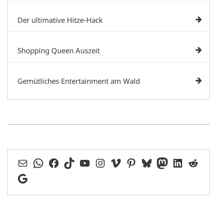
Der ultimative Hitze-Hack
Shopping Queen Auszeit
Gemütliches Entertainment am Wald
E-Mail
WhatsApp
Facebook
TikTok
YouTube
Instagram
Vimeo
Pinterest
Bluesky
Mastodon
LinkedIn
Reddit
Google